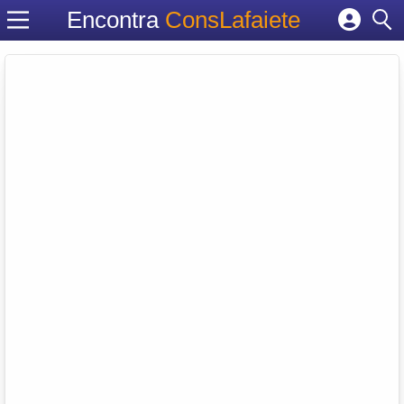
Encontra
ConsLafaiete
Cadastrar empresa
Fazer login
Criar conta