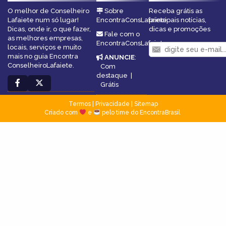
O melhor de Conselheiro
Sobre
Receba grátis as
Lafaiete num só lugar!
EncontraConsLafaiete
principais notícias,
Dicas, onde ir, o que fazer,
dicas e promoções
Fale com o
as melhores empresas,
EncontraConsLafaiete
locais, serviços e muito
mais no guia Encontra
ANUNCIE
:
ConselheiroLafaiete.
Com
destaque
|
Grátis
Termos
|
Privacidade
|
Sitemap
Criado com
e
pelo time do EncontraBrasil