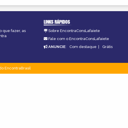
LINKS RÁPIDOS
o que fazer, as
Sobre EncontraConsLafaiete
ntra
Fale com o EncontraConsLafaiete
ANUNCIE
:
Com destaque
|
Grátis
do EncontraBrasil