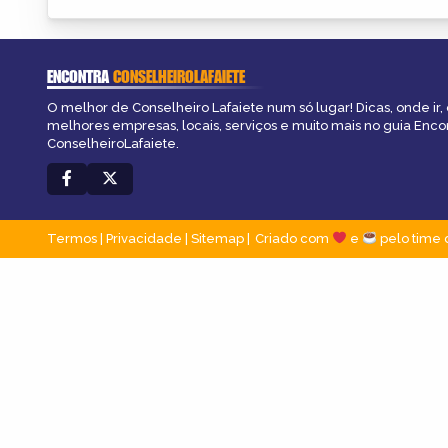
ENCONTRA
CONSELHEIROLAFAIETE
O melhor de Conselheiro Lafaiete num só lugar! Dicas, onde ir, 
melhores empresas, locais, serviços e muito mais no guia Enco
ConselheiroLafaiete.
Termos
|
Privacidade
|
Sitemap
Criado com
e
pelo time 