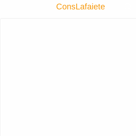
Encontra
ConsLafaiete
Cadastrar empresa
Fazer login
Criar conta