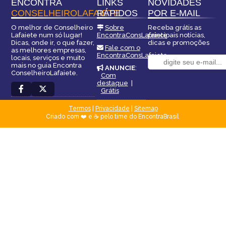
ENCONTRA
LINKS
NOVIDADES
CONSELHEIROLAFAIETE
RÁPIDOS
POR E-MAIL
O melhor de Conselheiro
Sobre
Receba grátis as
Lafaiete num só lugar!
EncontraConsLafaiete
principais notícias,
Dicas, onde ir, o que fazer,
dicas e promoções
Fale com o
as melhores empresas,
EncontraConsLafaiete
locais, serviços e muito
mais no guia Encontra
ANUNCIE
:
ConselheiroLafaiete.
Com
destaque
|
Grátis
Termos
|
Privacidade
|
Sitemap
Criado com ❤️ e ☕ pelo time do EncontraBrasil