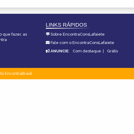
LINKS RÁPIDOS
o que fazer, as
Sobre EncontraConsLafaiete
ntra
Fale com o EncontraConsLafaiete
ANUNCIE
:
Com destaque
|
Grátis
do EncontraBrasil