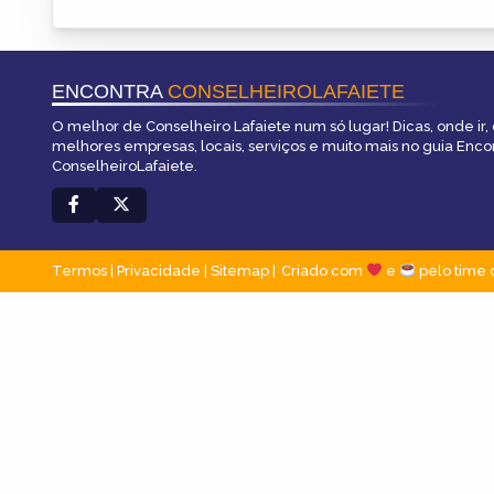
ENCONTRA
CONSELHEIROLAFAIETE
O melhor de Conselheiro Lafaiete num só lugar! Dicas, onde ir, 
melhores empresas, locais, serviços e muito mais no guia Enco
ConselheiroLafaiete.
Termos
|
Privacidade
|
Sitemap
Criado com
e
pelo time 