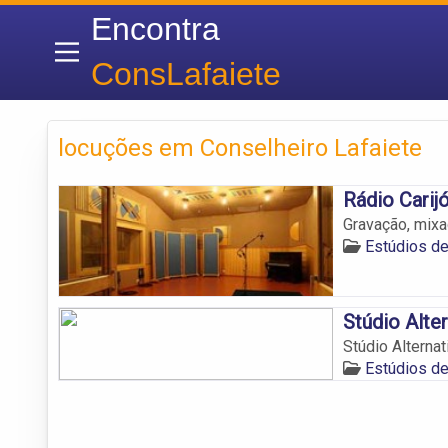
Encontra
ConsLafaiete
locuções em Conselheiro Lafaiete
Rádio Carij
Gravação, mixa
Estúdios de
Stúdio Alter
Stúdio Alternat
Estúdios de