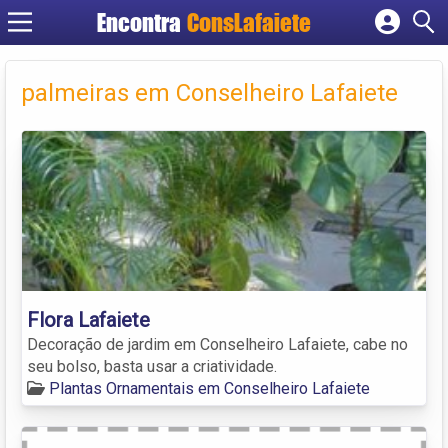
Encontra
ConsLafaiete
Cadastrar empresa
Fazer login
palmeiras em Conselheiro Lafaiete
Criar conta
Flora Lafaiete
Decoração de jardim em Conselheiro Lafaiete, cabe no
seu bolso, basta usar a criatividade.
Plantas Ornamentais em Conselheiro Lafaiete