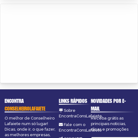
ENCONTRA
LINKS RÁPIDOS
NOVIDADES POR E-
CONSELHEIROLAFAIETE
MAIL
Sobre
EncontraConsLafaiete
O melhor de Conselheiro
Receba grátis as
Lafaiete num só lugar!
principais notícias,
Fale com o
Dicas, onde ir, o que fazer,
dicas e promoções
EncontraConsLafaiete
as melhores empresas,