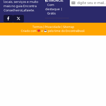
ANUNCIE
:
locais, serviços e muito
Com
mais no guia Encontra
destaque
|
ConselheiroLafaiete.
Grátis
Termos
|
Privacidade
|
Sitemap
Criado com
e
pelo time do EncontraBrasil