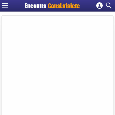
Encontra
ConsLafaiete
Cadastrar empresa
Fazer login
Criar conta