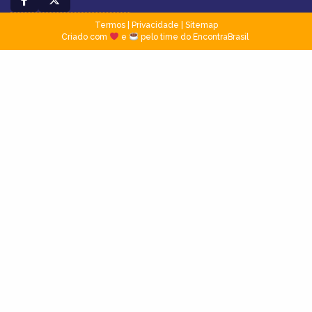
Termos
|
Privacidade
|
Sitemap
Criado com
e
pelo time do EncontraBrasil