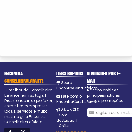
ENCONTRA
LINKS RÁPIDOS
NOVIDADES POR E-
CONSELHEIROLAFAIETE
MAIL
Sobre
EncontraConsLafaiete
O melhor de Conselheiro
Receba grátis as
Lafaiete num só lugar!
principais notícias,
Fale com o
Dicas, onde ir, o que fazer,
dicas e promoções
EncontraConsLafaiete
as melhores empresas,
ANUNCIE
:
locais, serviços e muito
Com
mais no guia Encontra
destaque
|
ConselheiroLafaiete.
Grátis