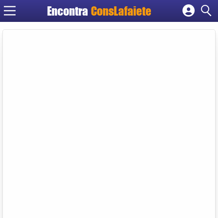
Encontra
ConsLafaiete
Cadastrar empresa
Fazer login
Criar conta