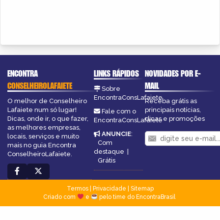
ENCONTRA
LINKS RÁPIDOS
NOVIDADES POR E-
CONSELHEIROLAFAIETE
MAIL
Sobre
EncontraConsLafaiete
O melhor de Conselheiro
Receba grátis as
Lafaiete num só lugar!
principais notícias,
Fale com o
Dicas, onde ir, o que fazer,
dicas e promoções
EncontraConsLafaiete
as melhores empresas,
ANUNCIE
:
locais, serviços e muito
Com
mais no guia Encontra
destaque
|
ConselheiroLafaiete.
Grátis
Termos
|
Privacidade
|
Sitemap
Criado com
e
pelo time do EncontraBrasil