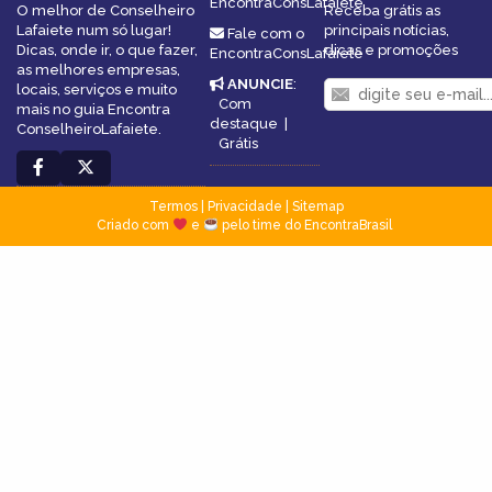
EncontraConsLafaiete
O melhor de Conselheiro
Receba grátis as
Lafaiete num só lugar!
principais notícias,
Fale com o
Dicas, onde ir, o que fazer,
dicas e promoções
EncontraConsLafaiete
as melhores empresas,
ANUNCIE
:
locais, serviços e muito
Com
mais no guia Encontra
destaque
|
ConselheiroLafaiete.
Grátis
Termos
|
Privacidade
|
Sitemap
Criado com
e
pelo time do EncontraBrasil