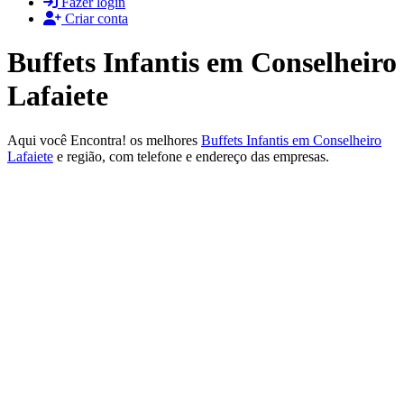
Fazer login
Criar conta
Buffets Infantis em Conselheiro
Lafaiete
Aqui você Encontra! os melhores
Buffets Infantis em Conselheiro
Lafaiete
e região, com telefone e endereço das empresas.