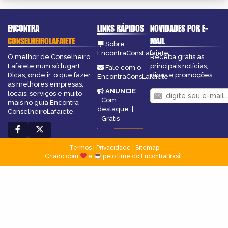
ENCONTRA
LINKS RÁPIDOS
NOVIDADES POR E-
CONSELHEIROLAFAIETE
MAIL
Sobre
EncontraConsLafaiete
O melhor de Conselheiro
Receba grátis as
Lafaiete num só lugar!
principais notícias,
Fale com o
Dicas, onde ir, o que fazer,
dicas e promoções
EncontraConsLafaiete
as melhores empresas,
ANUNCIE
:
locais, serviços e muito
Com
mais no guia Encontra
destaque
|
ConselheiroLafaiete.
Grátis
Termos
|
Privacidade
|
Sitemap
Criado com
e
pelo time do EncontraBrasil