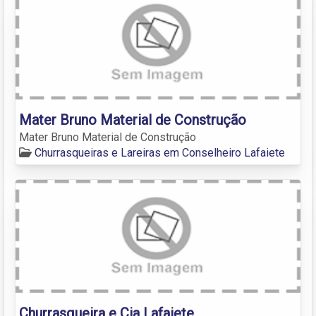
Mater Bruno Material de Construção
Mater Bruno Material de Construção
Churrasqueiras e Lareiras em Conselheiro Lafaiete
Churrasqueira e Cia Lafaiete