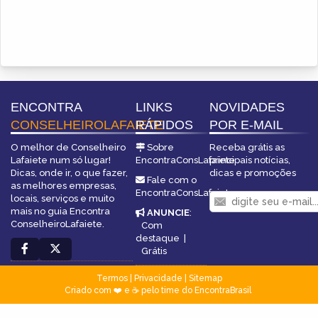
ENCONTRA
LINKS
NOVIDADES
CONSELHEIROLAFAIETE
RÁPIDOS
POR E-MAIL
O melhor de Conselheiro
Sobre
Receba grátis as
Lafaiete num só lugar!
EncontraConsLafaiete
principais notícias,
Dicas, onde ir, o que fazer,
dicas e promoções
Fale com o
as melhores empresas,
EncontraConsLafaiete
locais, serviços e muito
mais no guia Encontra
ANUNCIE
:
ConselheiroLafaiete.
Com
destaque
|
Grátis
Termos
|
Privacidade
|
Sitemap
Criado com ❤️ e ☕ pelo time do EncontraBrasil