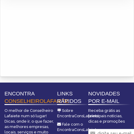
ENCONTRA
LINKS
NOVIDADES
CONSELHEIROLAFAIETE
RÁPIDOS
POR E-MAIL
O melhor de Conselheiro
Sobre
Receba grátis as
Lafaiete num só lugar!
EncontraConsLafaiete
principais notícias,
Dicas, onde ir, o que fazer,
dicas e promoções
Fale com o
as melhores empresas,
EncontraConsLafaiete
locais, serviços e muito