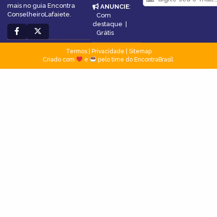
mais no guia Encontra
ANUNCIE
:
ConselheiroLafaiete.
Com
destaque
|
Grátis
Termos
|
Privacidade
|
Sitemap
Criado com
e
pelo time do EncontraBrasil