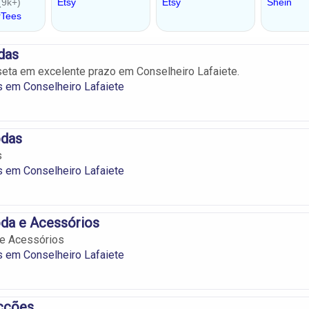
das
eta em excelente prazo em Conselheiro Lafaiete.
 em Conselheiro Lafaiete
odas
s
 em Conselheiro Lafaiete
oda e Acessórios
 e Acessórios
 em Conselheiro Lafaiete
cções