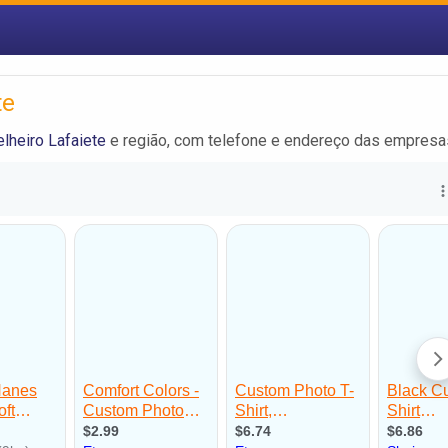
te
lheiro Lafaiete
e região, com telefone e endereço das empresa