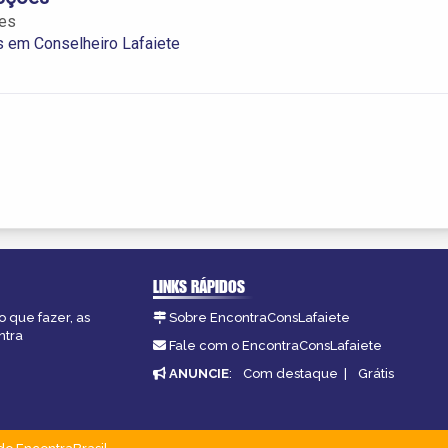
es
 em Conselheiro Lafaiete
LINKS RÁPIDOS
o que fazer, as
Sobre EncontraConsLafaiete
ntra
Fale com o EncontraConsLafaiete
ANUNCIE
:
Com destaque
|
Grátis