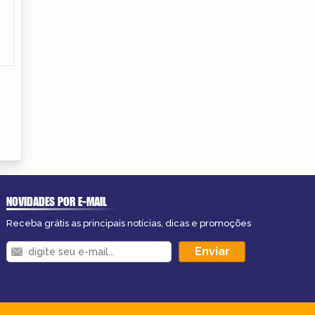
NOVIDADES POR E-MAIL
Receba grátis as principais notícias, dicas e promoções