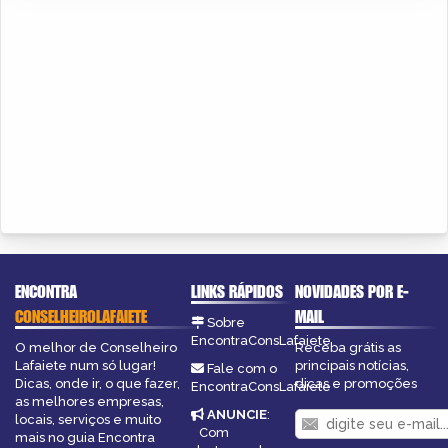
ENCONTRA
LINKS RÁPIDOS
NOVIDADES POR E-
CONSELHEIROLAFAIETE
MAIL
Sobre
EncontraConsLafaiete
O melhor de Conselheiro
Receba grátis as
Lafaiete num só lugar!
principais notícias,
Fale com o
Dicas, onde ir, o que fazer,
dicas e promoções
EncontraConsLafaiete
as melhores empresas,
ANUNCIE
:
locais, serviços e muito
Com
mais no guia Encontra