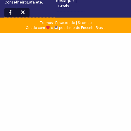
destaque
|
ConselheiroLafaiete.
Grátis
Termos
|
Privacidade
|
Sitemap
Criado com
e
pelo time do EncontraBrasil