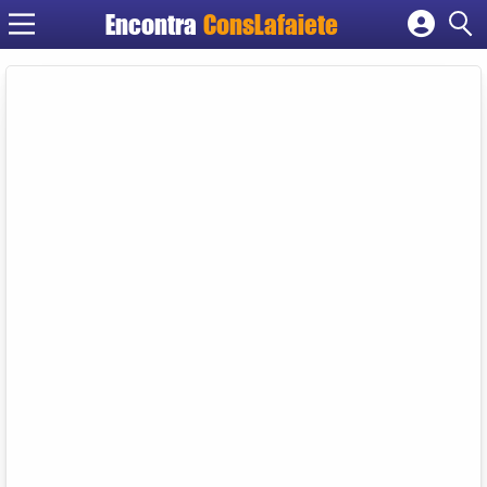
Encontra
ConsLafaiete
Cadastrar empresa
Fazer login
Criar conta