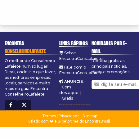
ENCONTRA
LINKS RÁPIDOS
NOVIDADES POR E-
CONSELHEIROLAFAIETE
MAIL
Sobre
EncontraConsLafaiete
O melhor de Conselheiro
Receba grátis as
Lafaiete num só lugar!
principais notícias,
Fale com o
Dicas, onde ir, o que fazer,
dicas e promoções
EncontraConsLafaiete
as melhores empresas,
ANUNCIE
:
locais, serviços e muito
Com
mais no guia Encontra
destaque
|
ConselheiroLafaiete.
Grátis
Termos
|
Privacidade
|
Sitemap
Criado com ❤️ e ☕ pelo time do EncontraBrasil