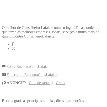
ENCONTRA
CONSELHEIROLAFAIETE
O melhor de Conselheiro Lafaiete num só lugar! Dicas, onde ir, o
que fazer, as melhores empresas, locais, serviços e muito mais no
guia Encontra ConselheiroLafaiete.
LINKS RÁPIDOS
Sobre EncontraConsLafaiete
Fale com o EncontraConsLafaiete
ANUNCIE
:
Com destaque
|
Grátis
NOVIDADES POR E-MAIL
Receba grátis as principais notícias, dicas e promoções