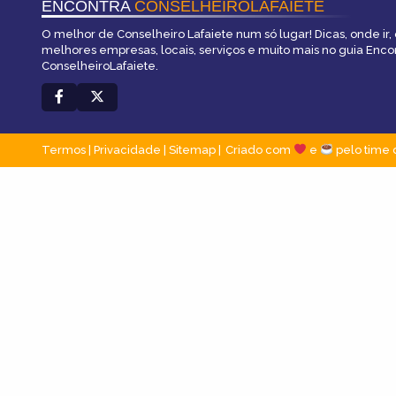
ENCONTRA
CONSELHEIROLAFAIETE
O melhor de Conselheiro Lafaiete num só lugar! Dicas, onde ir, 
melhores empresas, locais, serviços e muito mais no guia Enco
ConselheiroLafaiete.
Termos
|
Privacidade
|
Sitemap
Criado com
e
pelo time 