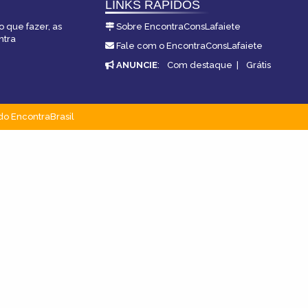
LINKS RÁPIDOS
o que fazer, as
Sobre EncontraConsLafaiete
ntra
Fale com o EncontraConsLafaiete
ANUNCIE
:
Com destaque
|
Grátis
do EncontraBrasil