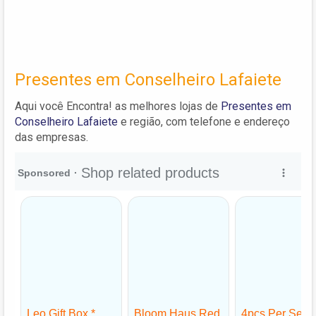
Presentes em Conselheiro Lafaiete
Aqui você Encontra! as melhores lojas de
Presentes em
Conselheiro Lafaiete
e região, com telefone e endereço
das empresas.