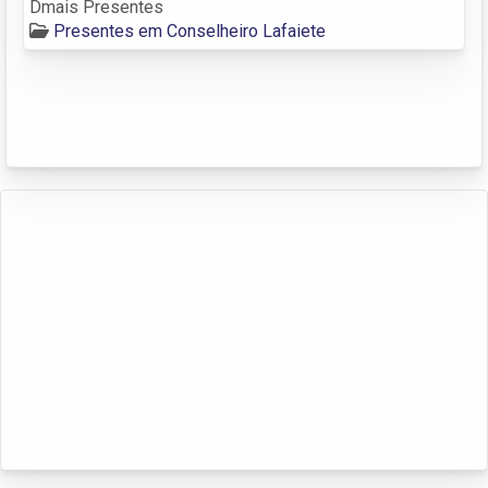
Dmais Presentes
Presentes em Conselheiro Lafaiete