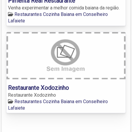
Pimenta Real Restaurante
Venha experimentar a melhor comida baiana da região.
Restaurantes Cozinha Baiana em Conselheiro
Lafaiete
Restaurante Xodozinho
Restaurante Xodozinho
Restaurantes Cozinha Baiana em Conselheiro
Lafaiete