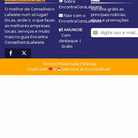
Sobre
EncontraConsLafaiete
O melhor de Conselheiro
Receba grátis as
Lafaiete num só lugar!
principais notícias,
Fale com o
Dicas, onde ir, o que fazer,
dicas e promoções
EncontraConsLafaiete
as melhores empresas,
ANUNCIE
:
locais, serviços e muito
Com
mais no guia Encontra
destaque
|
ConselheiroLafaiete.
Grátis
Termos
|
Privacidade
|
Sitemap
Criado com
e
pelo time do EncontraBrasil