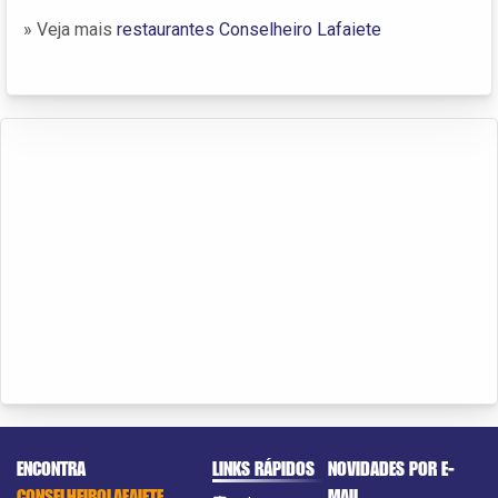
» Veja mais
restaurantes Conselheiro Lafaiete
ENCONTRA
LINKS RÁPIDOS
NOVIDADES POR E-
CONSELHEIROLAFAIETE
MAIL