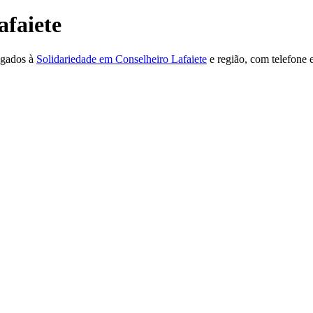
afaiete
ligados à
Solidariedade em Conselheiro Lafaiete
e região, com telefone 