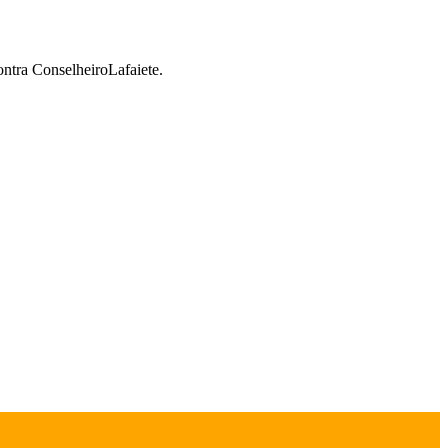
ontra ConselheiroLafaiete.