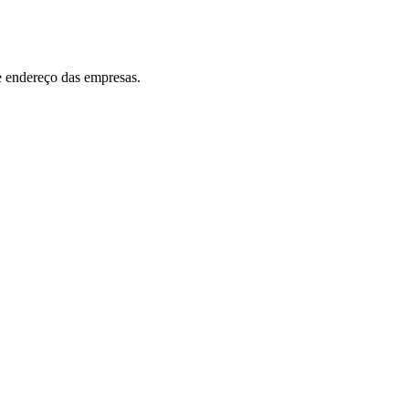
e endereço das empresas.