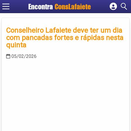
Encontra
ConsLafaiete
Cadastrar empresa
Fazer login
Conselheiro Lafaiete deve ter um dia
Criar conta
com pancadas fortes e rápidas nesta
quinta
05/02/2026