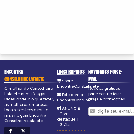
ENCONTRA
LINKS RÁPIDOS
NOVIDADES POR E-
CONSELHEIROLAFAIETE
MAIL
Sobre
EncontraConsLafaiete
O melhor de Conselheiro
Receba grátis as
Lafaiete num só lugar!
principais notícias,
Fale com o
Dicas, onde ir, o que fazer,
dicas e promoções
EncontraConsLafaiete
as melhores empresas,
ANUNCIE
:
locais, serviços e muito
Com
mais no guia Encontra
destaque
|
ConselheiroLafaiete.
Grátis