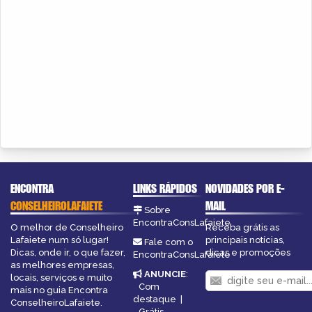
ENCONTRA
LINKS RÁPIDOS
NOVIDADES POR E-
CONSELHEIROLAFAIETE
MAIL
Sobre
EncontraConsLafaiete
O melhor de Conselheiro
Receba grátis as
Lafaiete num só lugar!
principais notícias,
Fale com o
Dicas, onde ir, o que fazer,
dicas e promoções
EncontraConsLafaiete
as melhores empresas,
ANUNCIE
:
locais, serviços e muito
Com
mais no guia Encontra
destaque
|
ConselheiroLafaiete.
Grátis