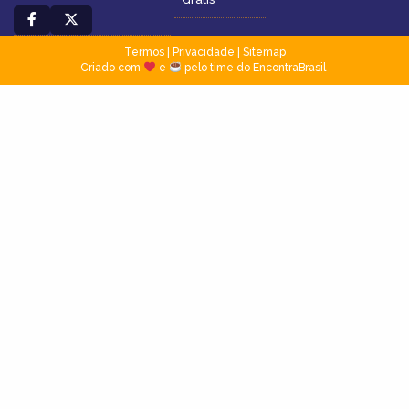
Termos
|
Privacidade
|
Sitemap
Criado com
e
pelo time do EncontraBrasil