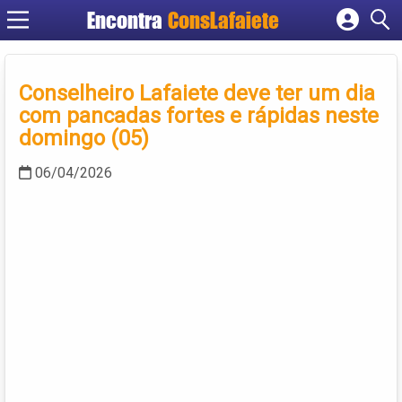
Encontra
ConsLafaiete
Cadastrar empresa
Fazer login
Conselheiro Lafaiete deve ter um dia
Criar conta
com pancadas fortes e rápidas neste
domingo (05)
06/04/2026