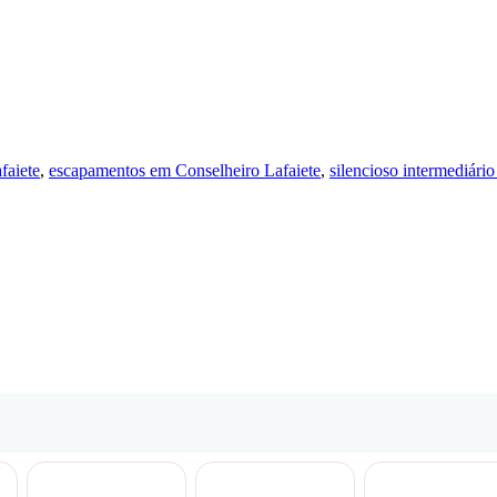
faiete
,
escapamentos em Conselheiro Lafaiete
,
silencioso intermediári