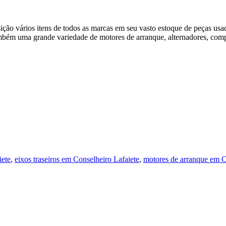
ão vários itens de todos as marcas em seu vasto estoque de peças usad
 também uma grande variedade de motores de arranque, alternadores, compr
iete
,
eixos traseiros em Conselheiro Lafaiete
,
motores de arranque em C