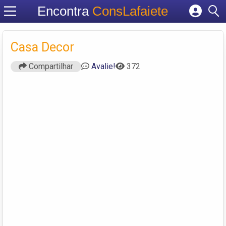
Encontra
ConsLafaiete
Cadastrar empresa
Fazer login
Casa Decor
Criar conta
Compartilhar
Avalie!
372