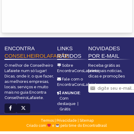
ENCONTRA
LINKS
NOVIDADES
CONSELHEIROLAFAIETE
RÁPIDOS
POR E-MAIL
O melhor de Conselheiro
Sobre
Receba grátis as
Lafaiete num só lugar!
EncontraConsLafaiete
principais notícias,
Dicas, onde ir, o que fazer,
dicas e promoções
Fale com o
as melhores empresas,
EncontraConsLafaiete
locais, serviços e muito
mais no guia Encontra
ANUNCIE
:
ConselheiroLafaiete.
Com
destaque
|
Grátis
Termos
|
Privacidade
|
Sitemap
Criado com
e
pelo time do EncontraBrasil