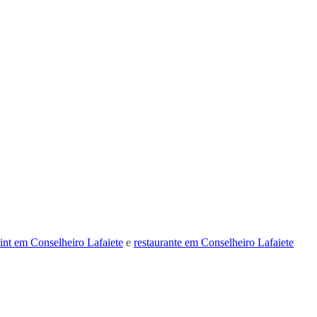
int em Conselheiro Lafaiete
e
restaurante em Conselheiro Lafaiete