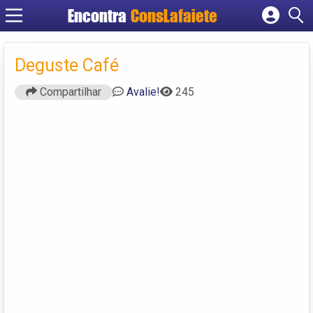
Encontra
ConsLafaiete
Cadastrar empresa
Fazer login
Deguste Café
Criar conta
Compartilhar
Avalie!
245