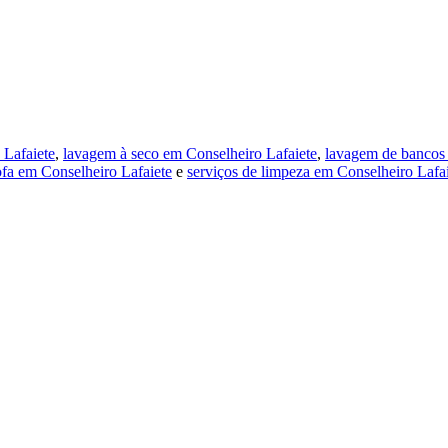
 Lafaiete
,
lavagem à seco em Conselheiro Lafaiete
,
lavagem de bancos 
ofa em Conselheiro Lafaiete
e
serviços de limpeza em Conselheiro Lafa