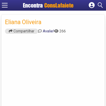
Encontra
ConsLafaiete
Cadastrar empresa
Fazer login
Eliana Oliveira
Criar conta
Compartilhar
Avalie!
266