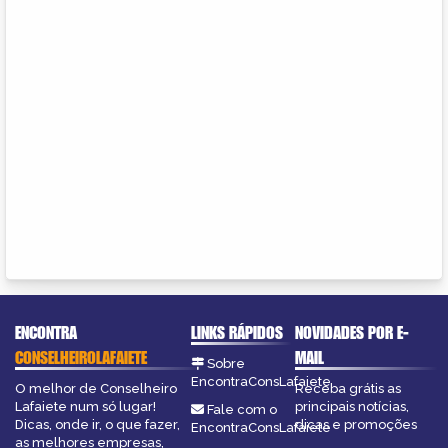
ENCONTRA
LINKS RÁPIDOS
NOVIDADES POR E-
CONSELHEIROLAFAIETE
MAIL
Sobre
EncontraConsLafaiete
O melhor de Conselheiro
Receba grátis as
Lafaiete num só lugar!
principais notícias,
Fale com o
Dicas, onde ir, o que fazer,
dicas e promoções
EncontraConsLafaiete
as melhores empresas,