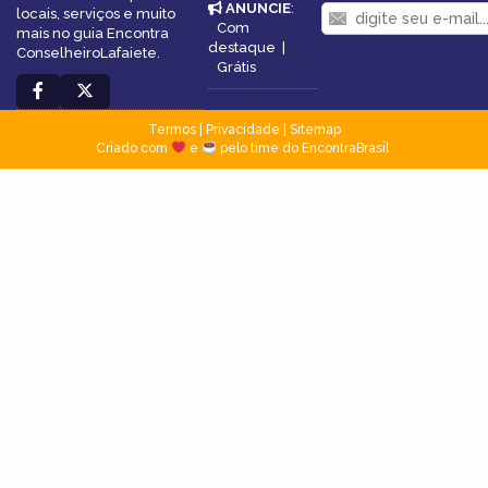
ANUNCIE
:
locais, serviços e muito
Com
mais no guia Encontra
destaque
|
ConselheiroLafaiete.
Grátis
Termos
|
Privacidade
|
Sitemap
Criado com
e
pelo time do EncontraBrasil