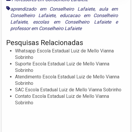
aprendizado em Conselheiro Lafaiete
,
aula em
Conselheiro Lafaiete
,
educacao em Conselheiro
Lafaiete
,
escolas em Conselheiro Lafaiete
e
professor em Conselheiro Lafaiete
Pesquisas Relacionadas
Whatsapp Escola Estadual Luiz de Mello Vianna
Sobrinho
Suporte Escola Estadual Luiz de Mello Vianna
Sobrinho
Atendimento Escola Estadual Luiz de Mello Vianna
Sobrinho
SAC Escola Estadual Luiz de Mello Vianna Sobrinho
Contato Escola Estadual Luiz de Mello Vianna
Sobrinho