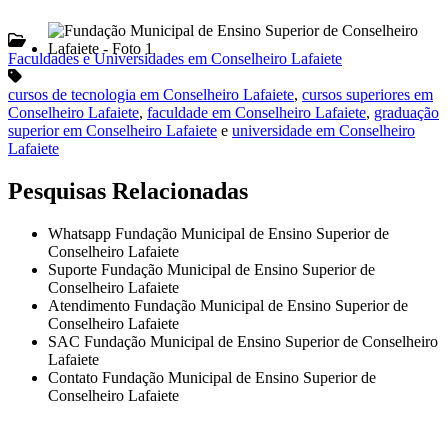
Faculdades e Universidades em Conselheiro Lafaiete
cursos de tecnologia em Conselheiro Lafaiete
,
cursos superiores em
Conselheiro Lafaiete
,
faculdade em Conselheiro Lafaiete
,
graduação
superior em Conselheiro Lafaiete
e
universidade em Conselheiro
Lafaiete
Pesquisas Relacionadas
Whatsapp Fundação Municipal de Ensino Superior de
Conselheiro Lafaiete
Suporte Fundação Municipal de Ensino Superior de
Conselheiro Lafaiete
Atendimento Fundação Municipal de Ensino Superior de
Conselheiro Lafaiete
SAC Fundação Municipal de Ensino Superior de Conselheiro
Lafaiete
Contato Fundação Municipal de Ensino Superior de
Conselheiro Lafaiete