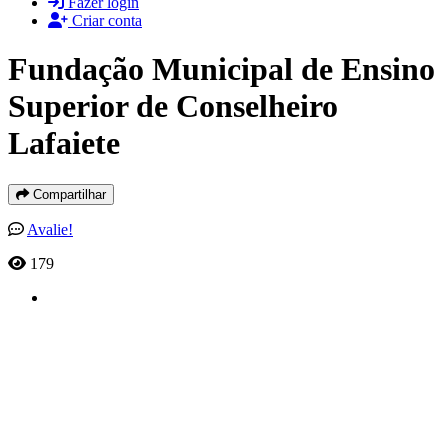
Fazer login
Criar conta
Fundação Municipal de Ensino
Superior de Conselheiro
Lafaiete
Compartilhar
Avalie!
179