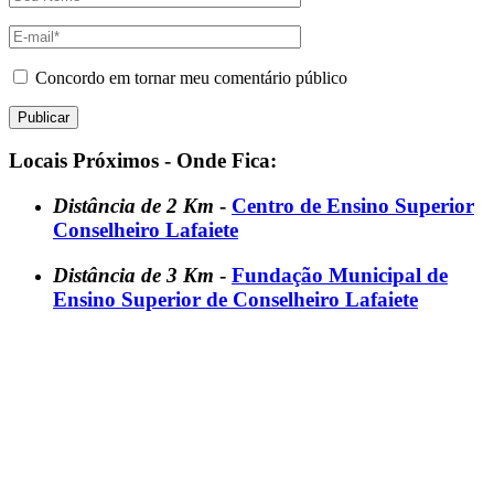
Concordo em tornar meu comentário público
Locais Próximos - Onde Fica:
Distância de 2 Km
-
Centro de Ensino Superior
Conselheiro Lafaiete
Distância de 3 Km
-
Fundação Municipal de
Ensino Superior de Conselheiro Lafaiete