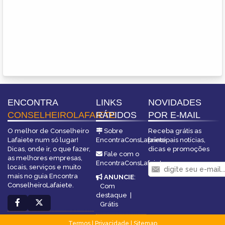
ENCONTRA
LINKS
NOVIDADES
CONSELHEIROLAFAIETE
RÁPIDOS
POR E-MAIL
O melhor de Conselheiro
Sobre
Receba grátis as
Lafaiete num só lugar!
EncontraConsLafaiete
principais notícias,
Dicas, onde ir, o que fazer,
dicas e promoções
Fale com o
as melhores empresas,
EncontraConsLafaiete
locais, serviços e muito
mais no guia Encontra
ANUNCIE
:
ConselheiroLafaiete.
Com
destaque
|
Grátis
Termos
|
Privacidade
|
Sitemap