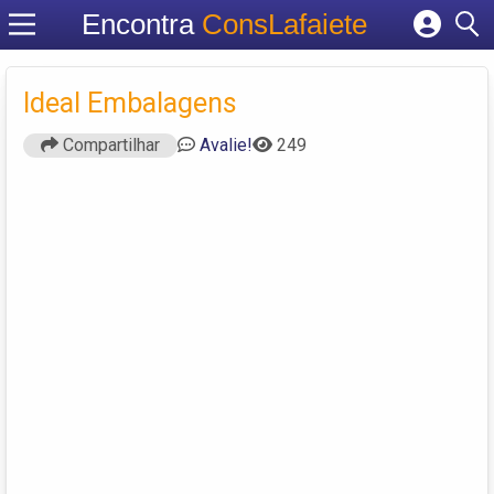
Encontra
ConsLafaiete
Cadastrar empresa
Fazer login
Ideal Embalagens
Criar conta
Compartilhar
Avalie!
249