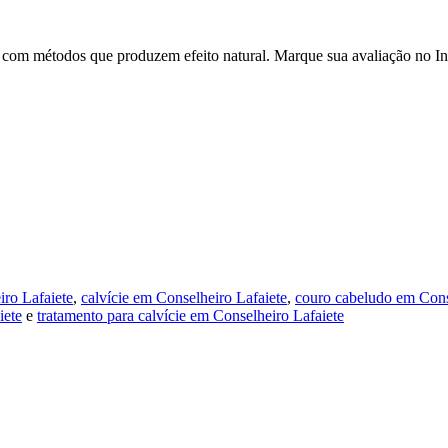
lar com métodos que produzem efeito natural. Marque sua avaliação no I
iro Lafaiete
,
calvície em Conselheiro Lafaiete
,
couro cabeludo em Cons
iete
e
tratamento para calvície em Conselheiro Lafaiete