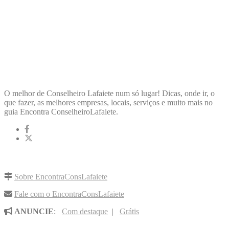
ENCONTRA
CONSELHEIROLAFAIETE
O melhor de Conselheiro Lafaiete num só lugar! Dicas, onde ir, o
que fazer, as melhores empresas, locais, serviços e muito mais no
guia Encontra ConselheiroLafaiete.
LINKS RÁPIDOS
Sobre EncontraConsLafaiete
Fale com o EncontraConsLafaiete
ANUNCIE
:
Com destaque
|
Grátis