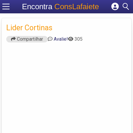
Encontra
ConsLafaiete
Cadastrar empresa
Fazer login
Lider Cortinas
Criar conta
Compartilhar
Avalie!
305