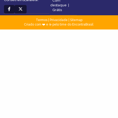
Com
destaque
|
Grátis
Termos
|
Privacidade
|
Sitemap
Criado com ❤️ e ☕ pelo time do EncontraBrasil