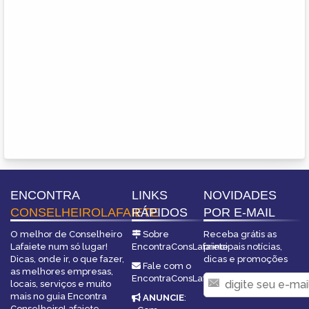
ENCONTRA
LINKS
NOVIDADES
CONSELHEIROLAFAIETE
RÁPIDOS
POR E-MAIL
O melhor de Conselheiro
Sobre
Receba grátis as
Lafaiete num só lugar!
EncontraConsLafaiete
principais notícias,
Dicas, onde ir, o que fazer,
dicas e promoções
Fale com o
as melhores empresas,
EncontraConsLafaiete
locais, serviços e muito
mais no guia Encontra
ANUNCIE
:
ConselheiroLafaiete.