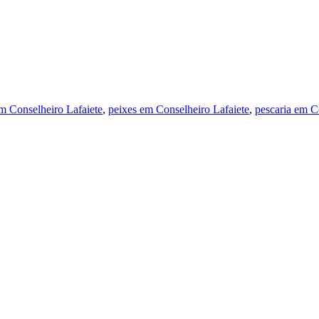
em Conselheiro Lafaiete
,
peixes em Conselheiro Lafaiete
,
pescaria em C