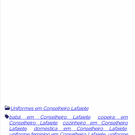
Uniformes em Conselheiro Lafaiete
Previous
Next
babá em Conselheiro Lafaiete
,
copeira em
Conselheiro Lafaiete
,
cozinheiro em Conselheiro
Lafaiete
,
doméstica em Conselheiro Lafaiete
,
uniforme feminino em Conselheiro Lafaiete
,
uniforme