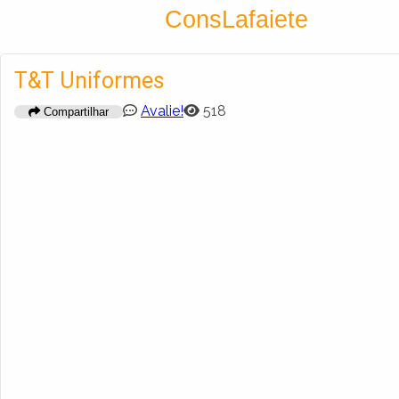
Encontra
ConsLafaiete
Cadastrar empresa
Fazer login
T&T Uniformes
Criar conta
Avalie!
518
Compartilhar