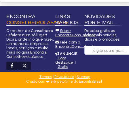
ENCONTRA
LINKS
NOVIDADES
CONSELHEIROLAFAIETE
RÁPIDOS
POR E-MAIL
O melhor de Conselheiro
Sobre
Receba grátis as
Lafaiete num só lugar!
EncontraConsLafaiete
principais notícias,
Dicas, onde ir, o que fazer,
dicas e promoções
Fale com o
as melhores empresas,
EncontraConsLafaiete
locais, serviços e muito
mais no guia Encontra
ANUNCIE
:
ConselheiroLafaiete.
Com
destaque
|
Grátis
Termos
|
Privacidade
|
Sitemap
Criado com ❤️ e ☕ pelo time do EncontraBrasil