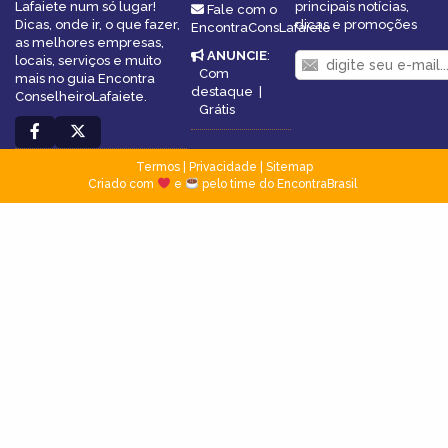
Lafaiete num só lugar!
principais notícias,
Fale com o
Dicas, onde ir, o que fazer,
dicas e promoções
EncontraConsLafaiete
as melhores empresas,
ANUNCIE
:
locais, serviços e muito
Com
mais no guia Encontra
destaque
|
ConselheiroLafaiete.
Grátis
Termos
|
Privacidade
|
Sitemap
Criado com
e
pelo time do EncontraBrasil