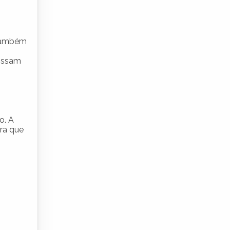
 também
possam
o. A
ra que