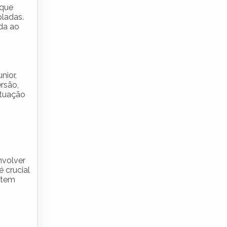
 que
pladas.
da ao
nior,
rsão,
atuação
nvolver
 crucial
ntem