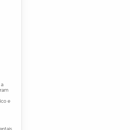
 a
aram
ico e
entais