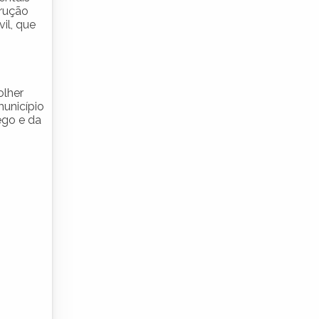
trução
il, que
olher
município
ego e da