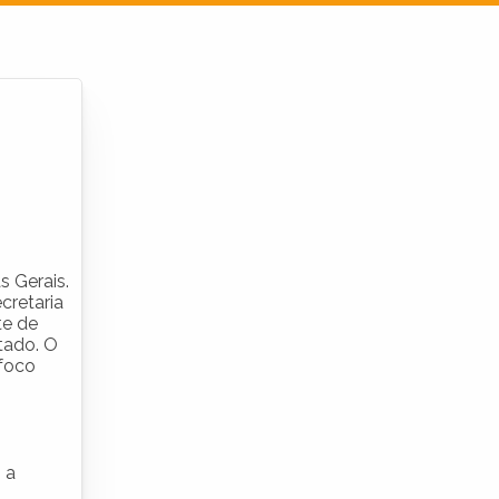
Entrar
Cadastrar empresa
Fazer login
Criar conta
 Gerais.
cretaria
te de
tado. O
 foco
 a