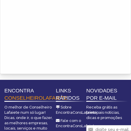
ENCONTRA
LINKS
NOVIDADES
CONSELHEIROLAFAIETE
RÁPIDOS
POR E-MAIL
O melhor de Conselheiro
Sobre
Receba grátis as
Lafaiete num só lugar!
EncontraConsLafaiete
principais notícias,
Dicas, onde ir, o que fazer,
dicas e promoções
Fale com o
as melhores empresas,
EncontraConsLafaiete
locais, serviços e muito