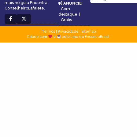
mais no guia Encontra
ANUNCIE
:
ConselheiroLafaiete.
Com
destaque
|
Grátis
Termos
|
Privacidade
|
Sitemap
Criado com
e
pelo time do EncontraBrasil