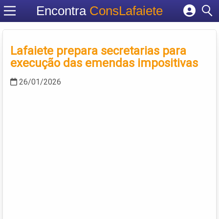
Encontra
ConsLafaiete
Cadastrar empresa
Fazer login
Lafaiete prepara secretarias para
Criar conta
execução das emendas impositivas
26/01/2026