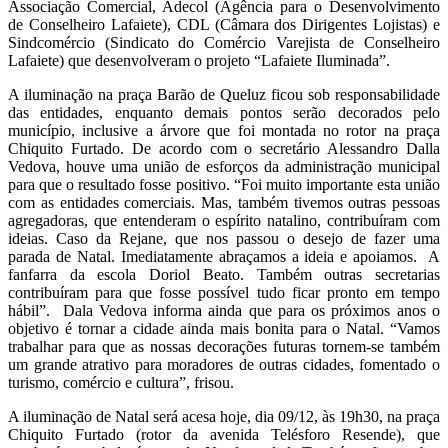
Associação Comercial, Adecol (Agência para o Desenvolvimento
de Conselheiro Lafaiete), CDL (Câmara dos Dirigentes Lojistas) e
Sindcomércio (Sindicato do Comércio Varejista de Conselheiro
Lafaiete) que desenvolveram o projeto “Lafaiete Iluminada”.
A iluminação na praça Barão de Queluz ficou sob responsabilidade
das entidades, enquanto demais pontos serão decorados pelo
município, inclusive a árvore que foi montada no rotor na praça
Chiquito Furtado. De acordo com o secretário Alessandro Dalla
Vedova, houve uma união de esforços da administração municipal
para que o resultado fosse positivo. “Foi muito importante esta união
com as entidades comerciais. Mas, também tivemos outras pessoas
agregadoras, que entenderam o espírito natalino, contribuíram com
ideias. Caso da Rejane, que nos passou o desejo de fazer uma
parada de Natal. Imediatamente abraçamos a ideia e apoiamos. A
fanfarra da escola Doriol Beato. Também outras secretarias
contribuíram para que fosse possível tudo ficar pronto em tempo
hábil”. Dala Vedova informa ainda que para os próximos anos o
objetivo é tornar a cidade ainda mais bonita para o Natal. “Vamos
trabalhar para que as nossas decorações futuras tornem-se também
um grande atrativo para moradores de outras cidades, fomentado o
turismo, comércio e cultura”, frisou.
A iluminação de Natal será acesa hoje, dia 09/12, às 19h30, na praça
Chiquito Furtado (rotor da avenida Telésforo Resende), que