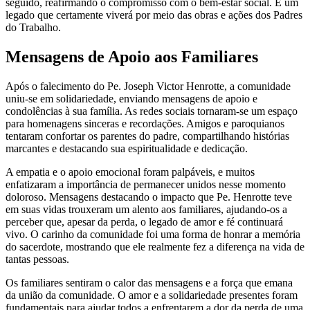
seguido, reafirmando o compromisso com o bem-estar social. É um
legado que certamente viverá por meio das obras e ações dos Padres
do Trabalho.
Mensagens de Apoio aos Familiares
Após o falecimento do Pe. Joseph Victor Henrotte, a comunidade
uniu-se em solidariedade, enviando mensagens de apoio e
condolências à sua família. As redes sociais tornaram-se um espaço
para homenagens sinceras e recordações. Amigos e paroquianos
tentaram confortar os parentes do padre, compartilhando histórias
marcantes e destacando sua espiritualidade e dedicação.
A empatia e o apoio emocional foram palpáveis, e muitos
enfatizaram a importância de permanecer unidos nesse momento
doloroso. Mensagens destacando o impacto que Pe. Henrotte teve
em suas vidas trouxeram um alento aos familiares, ajudando-os a
perceber que, apesar da perda, o legado de amor e fé continuará
vivo. O carinho da comunidade foi uma forma de honrar a memória
do sacerdote, mostrando que ele realmente fez a diferença na vida de
tantas pessoas.
Os familiares sentiram o calor das mensagens e a força que emana
da união da comunidade. O amor e a solidariedade presentes foram
fundamentais para ajudar todos a enfrentarem a dor da perda de uma