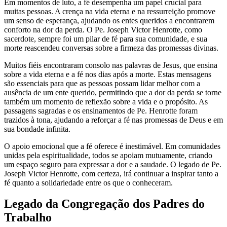
Em momentos de luto, a fé desempenha um papel crucial para
muitas pessoas. A crença na vida eterna e na ressurreição promove
um senso de esperança, ajudando os entes queridos a encontrarem
conforto na dor da perda. O Pe. Joseph Victor Henrotte, como
sacerdote, sempre foi um pilar de fé para sua comunidade, e sua
morte reascendeu conversas sobre a firmeza das promessas divinas.
Muitos fiéis encontraram consolo nas palavras de Jesus, que ensina
sobre a vida eterna e a fé nos dias após a morte. Estas mensagens
são essenciais para que as pessoas possam lidar melhor com a
ausência de um ente querido, permitindo que a dor da perda se torne
também um momento de reflexão sobre a vida e o propósito. As
passagens sagradas e os ensinamentos de Pe. Henrotte foram
trazidos à tona, ajudando a reforçar a fé nas promessas de Deus e em
sua bondade infinita.
O apoio emocional que a fé oferece é inestimável. Em comunidades
unidas pela espiritualidade, todos se apoiam mutuamente, criando
um espaço seguro para expressar a dor e a saudade. O legado de Pe.
Joseph Victor Henrotte, com certeza, irá continuar a inspirar tanto a
fé quanto a solidariedade entre os que o conheceram.
Legado da Congregação dos Padres do
Trabalho