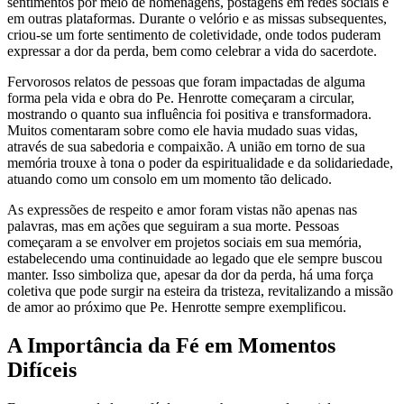
sentimentos por meio de homenagens, postagens em redes sociais e
em outras plataformas. Durante o velório e as missas subsequentes,
criou-se um forte sentimento de coletividade, onde todos puderam
expressar a dor da perda, bem como celebrar a vida do sacerdote.
Fervorosos relatos de pessoas que foram impactadas de alguma
forma pela vida e obra do Pe. Henrotte começaram a circular,
mostrando o quanto sua influência foi positiva e transformadora.
Muitos comentaram sobre como ele havia mudado suas vidas,
através de sua sabedoria e compaixão. A união em torno de sua
memória trouxe à tona o poder da espiritualidade e da solidariedade,
atuando como um consolo em um momento tão delicado.
As expressões de respeito e amor foram vistas não apenas nas
palavras, mas em ações que seguiram a sua morte. Pessoas
começaram a se envolver em projetos sociais em sua memória,
estabelecendo uma continuidade ao legado que ele sempre buscou
manter. Isso simboliza que, apesar da dor da perda, há uma força
coletiva que pode surgir na esteira da tristeza, revitalizando a missão
de amor ao próximo que Pe. Henrotte sempre exemplificou.
A Importância da Fé em Momentos
Difíceis