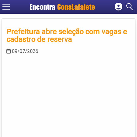
Encontra
ConsLafaiete
Cadastrar empresa
Fazer login
Prefeitura abre seleção com vagas e
Criar conta
cadastro de reserva
09/07/2026