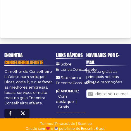
ENCONTRA
LINKS RÁPIDOS
NOVIDADES POR E-
CONSELHEIROLAFAIETE
MAIL
Sobre
EncontraConsLafaiete
O melhor de Conselheiro
Receba grátis as
Lafaiete num só lugar!
principais notícias,
Fale com o
Dicas, onde ir, o que fazer,
dicas e promoções
EncontraConsLafaiete
as melhores empresas,
ANUNCIE
:
locais, serviços e muito
Com
mais no guia Encontra
destaque
|
ConselheiroLafaiete.
Grátis
Termos
|
Privacidade
|
Sitemap
Criado com
e
pelo time do EncontraBrasil