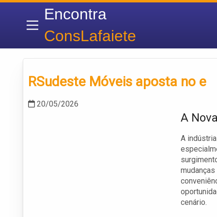
Encontra
ConsLafaiete
RSudeste Móveis aposta no e
20/05/2026
A Nova
A indústri
especialme
surgimento
mudanças 
conveniênc
oportunid
cenário.