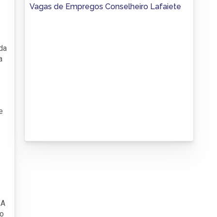
Vagas de Empregos Conselheiro Lafaiete
da
a
e
 A
mo