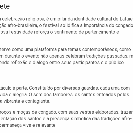
ete
lebração religiosa; é um pilar da identidade cultural de Lafaie
ção afro-brasileira, o festival solidifica a importância do congad
 Essa festividade reforça o sentimento de pertencimento e
ém serve como uma plataforma para temas contemporâneos, como
oam durante o evento não apenas celebram tradições passadas, 
do reflexão e diálogo entre seus participantes e o público.
táculo à parte. Constituído por diversas guardas, cada uma com
 vida e alegria. O som dos tambores, os cantos entoados pelos
 vibrante e contagiante.
moços e moças de congado, com suas vestes elaboradas, traze
esentação dos santos e a presença simbólica das tradições afro-
permaneça viva e relevante.