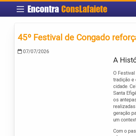
Encontra
ConsLafaiete
45º Festival de Congado reforça
07/07/2026
A Hist
O Festival
tradição e
cidade. Ce
Santa Efig
os antepas
realizada
geração pa
um contex
Com o pass