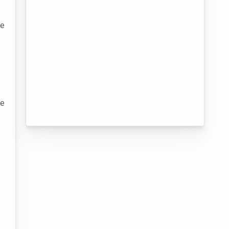
de
te