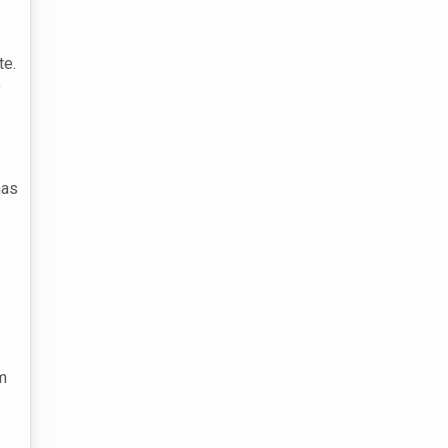
te.
o
mas
m