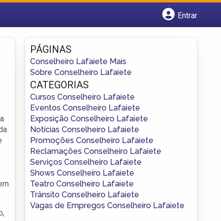
Entrar
Cadastrar empresa
Fazer login
PÁGINAS
Criar conta
Conselheiro Lafaiete Mais
Sobre Conselheiro Lafaiete
CATEGORIAS
Cursos Conselheiro Lafaiete
Eventos Conselheiro Lafaiete
Exposição Conselheiro Lafaiete
na
Notícias Conselheiro Lafaiete
da
Promoções Conselheiro Lafaiete
e
Reclamações Conselheiro Lafaiete
Serviços Conselheiro Lafaiete
Shows Conselheiro Lafaiete
Teatro Conselheiro Lafaiete
 em
Trânsito Conselheiro Lafaiete
Vagas de Empregos Conselheiro Lafaiete
o,