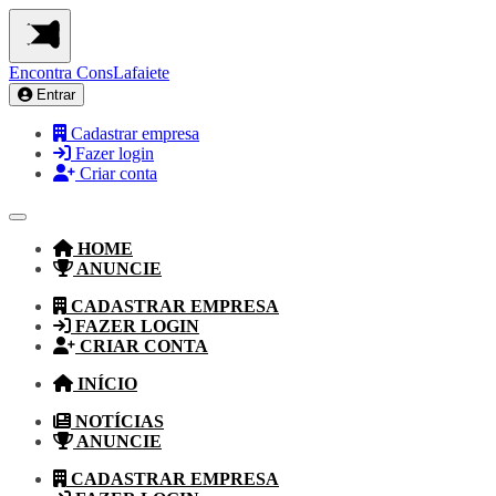
Encontra
ConsLafaiete
Entrar
Cadastrar empresa
Fazer login
Criar conta
HOME
ANUNCIE
CADASTRAR EMPRESA
FAZER LOGIN
CRIAR CONTA
INÍCIO
NOTÍCIAS
ANUNCIE
CADASTRAR EMPRESA