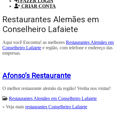
FAZER LOGIN
CRIAR CONTA
Restaurantes Alemães em
Conselheiro Lafaiete
Aqui você Encontra! as melhores
Restaurantes Alemães em
Conselheiro Lafaiete
e região, com telefone e endereço das
empresas.
Afonso’s Restaurante
O melhor restaurante alemão da região! Venha nos visitar!
Restaurantes Alemães em Conselheiro Lafaiete
» Veja mais
restaurantes Conselheiro Lafaiete