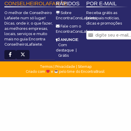
CONSELHEIROLAFAIETE
RÁPIDOS
POR E-MAIL
O melhor de Conselheiro
Sobre
Receba grátis as
Lafaiete num só lugar!
EncontraConsLafaiete
principais notícias,
Dicas, onde ir, o que fazer,
dicas e promoções
Fale com o
as melhores empresas,
EncontraConsLafaiete
locais, serviços e muito
mais no guia Encontra
ANUNCIE
:
ConselheiroLafaiete.
Com
destaque
|
Grátis
Termos
|
Privacidade
|
Sitemap
Criado com
e
pelo time do EncontraBrasil