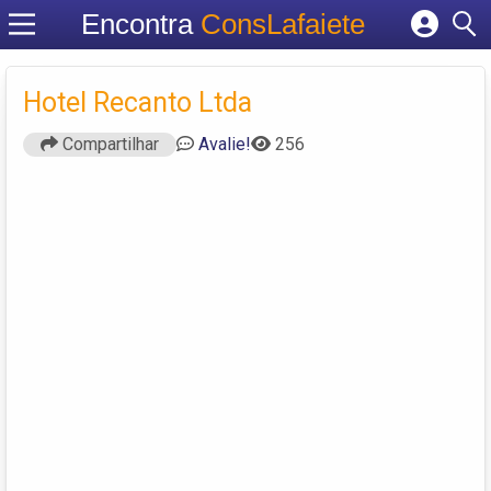
Encontra
ConsLafaiete
Cadastrar empresa
Fazer login
Hotel Recanto Ltda
Criar conta
Compartilhar
Avalie!
256