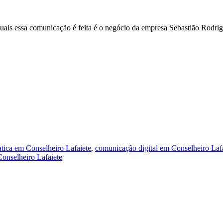
quais essa comunicação é feita é o negócio da empresa Sebastião Rodr
tica em Conselheiro Lafaiete
,
comunicação digital em Conselheiro Laf
Conselheiro Lafaiete