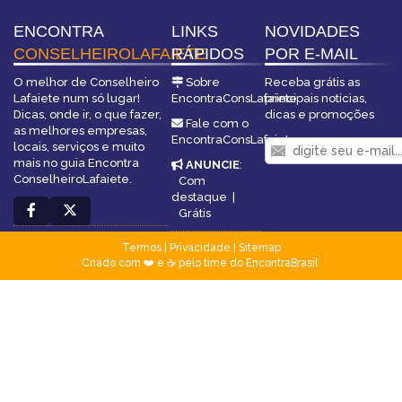
ENCONTRA
LINKS
NOVIDADES
CONSELHEIROLAFAIETE
RÁPIDOS
POR E-MAIL
O melhor de Conselheiro
Sobre
Receba grátis as
Lafaiete num só lugar!
EncontraConsLafaiete
principais notícias,
Dicas, onde ir, o que fazer,
dicas e promoções
Fale com o
as melhores empresas,
EncontraConsLafaiete
locais, serviços e muito
mais no guia Encontra
ANUNCIE
:
ConselheiroLafaiete.
Com
destaque
|
Grátis
Termos
|
Privacidade
|
Sitemap
Criado com ❤️ e ☕ pelo time do EncontraBrasil