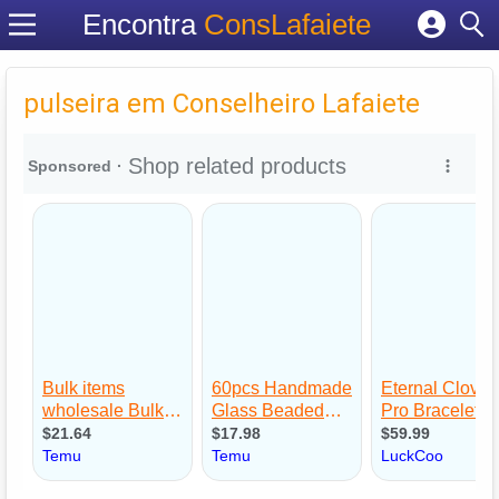
Encontra
ConsLafaiete
Cadastrar empresa
Fazer login
pulseira em Conselheiro Lafaiete
Criar conta