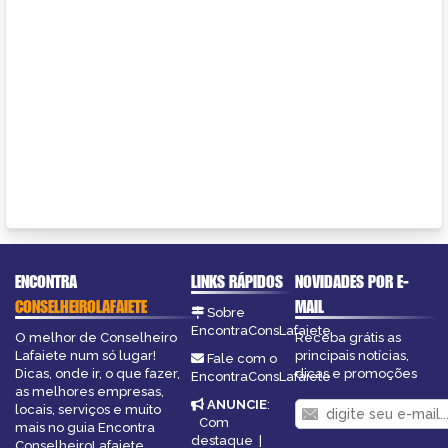
ENCONTRA
LINKS RÁPIDOS
NOVIDADES POR E-
CONSELHEIROLAFAIETE
MAIL
Sobre
EncontraConsLafaiete
O melhor de Conselheiro
Receba grátis as
Lafaiete num só lugar!
principais notícias,
Fale com o
Dicas, onde ir, o que fazer,
dicas e promoções
EncontraConsLafaiete
as melhores empresas,
ANUNCIE
:
locais, serviços e muito
Com
mais no guia Encontra
destaque
|
ConselheiroLafaiete.