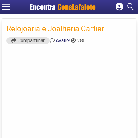
Encontra
ConsLafaiete
Cadastrar empresa
Fazer login
Relojoaria e Joalheria Cartier
Criar conta
Compartilhar
Avalie!
286