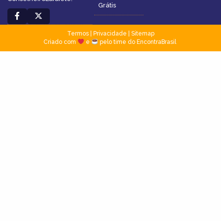
Grátis
Termos
|
Privacidade
|
Sitemap
Criado com
e
pelo time do EncontraBrasil